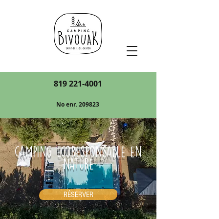
819 221-4001
No enr. 209823
camping écoresponsable en
nature
RÉSERVER